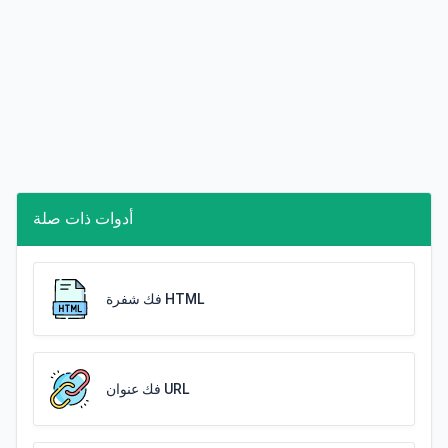
أدوات ذات صلة
فك شفرة HTML
فك عنوان URL