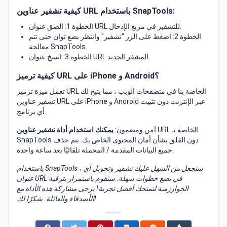
كيفية تشفير عناوين URL باستخدام SnapTools:
الخطوة 1: الصق عنوان URL للتشفير في مربع الإدخال.
الخطوة 2: اضغط على الزر "تشفير" وانتظر بضع ثوان حتى تتم
معالجة SnapTools.
الخطوة 3: انسخ عنوان URL المشفر الجديد.
كيفية ترميز URL على iPhone و Android؟
تعمل ميزة ترميز URL الخاصة بنا في متصفحات الويب ، مما يتيح لك
تشفير عناوين URL على iPhone و Android عبر الإنترنت دون تثبيت
أي برنامج.
URL الخاصة بـ
آمن ومضمون:
يمكنك استخدام أداة تشفير عناوين
SnapTools دون القلق بشأن أمان المحتوى الخاص بك. يتم حذف
جميع البيانات المقدمة / المحملة تلقائيًا بعد ساعة واحدة.
باستخدام SnapTools ، سنجعل من السهل عليك تشفير وتحويل أي
عنوان URL في بضع خطوات سهلة. سنقوم باستمرار بترقية
الخوارزمية لنمنحك أفضل تجربة! يرجى مشاركة هذه الأداة مع
الأصدقاء والعائلة. شكرًا لك!