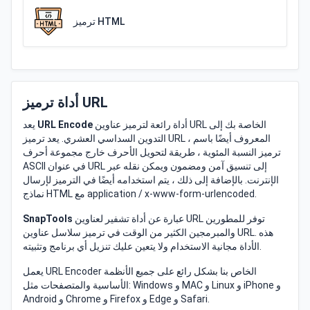
ترميز HTML
أداة ترميز URL
أداة رائعة لترميز عناوين URL الخاصة بك إلى
URL Encode
يعد
التدوين السداسي العشري. يعد ترميز URL ، المعروف أيضًا باسم
ترميز النسبة المئوية ، طريقة لتحويل الأحرف خارج مجموعة أحرف
ASCII في عنوان URL إلى تنسيق آمن ومضمون ويمكن نقله عبر
الإنترنت. بالإضافة إلى ذلك ، يتم استخدامه أيضًا في الترميز لإرسال
نماذج HTML مع application / x-www-form-urlencoded.
عبارة عن أداة تشفير لعناوين URL توفر للمطورين
SnapTools
والمبرمجين الكثير من الوقت في ترميز سلاسل عناوين URL. هذه
الأداة مجانية الاستخدام ولا يتعين عليك تنزيل أي برنامج وتثبيته.
يعمل URL Encoder الخاص بنا بشكل رائع على جميع الأنظمة
الأساسية والمتصفحات مثل: Windows و MAC و Linux و iPhone و
Android و Chrome و Firefox و Edge و Safari.