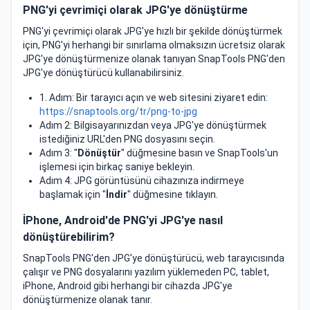
PNG'yi çevrimiçi olarak JPG'ye dönüştürme
PNG'yi çevrimiçi olarak JPG'ye hızlı bir şekilde dönüştürmek
için, PNG'yi herhangi bir sınırlama olmaksızın ücretsiz olarak
JPG'ye dönüştürmenize olanak tanıyan SnapTools PNG'den
JPG'ye dönüştürücü kullanabilirsiniz.
1. Adım: Bir tarayıcı açın ve web sitesini ziyaret edin:
https://snaptools.org/tr/png-to-jpg
Adım 2: Bilgisayarınızdan veya JPG'ye dönüştürmek
istediğiniz URL'den PNG dosyasını seçin.
Adım 3: "
Dönüştür
" düğmesine basın ve SnapTools'un
işlemesi için birkaç saniye bekleyin.
Adım 4: JPG görüntüsünü cihazınıza indirmeye
başlamak için "
İndir
" düğmesine tıklayın.
İPhone, Android'de PNG'yi JPG'ye nasıl
dönüştürebilirim?
SnapTools PNG'den JPG'ye dönüştürücü, web tarayıcısında
çalışır ve PNG dosyalarını yazılım yüklemeden PC, tablet,
iPhone, Android gibi herhangi bir cihazda JPG'ye
dönüştürmenize olanak tanır.