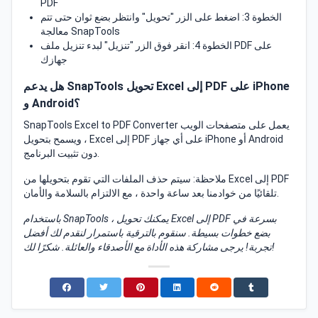
PDF
الخطوة 3: اضغط على الزر "تحويل" وانتظر بضع ثوان حتى تتم
معالجة SnapTools
الخطوة 4: انقر فوق الزر "تنزيل" لبدء تنزيل ملف PDF على
جهازك
هل يدعم SnapTools تحويل Excel إلى PDF على iPhone
و Android؟
SnapTools Excel to PDF Converter يعمل على متصفحات الويب
، ويسمح بتحويل Excel إلى PDF على أي جهاز iPhone أو Android
دون تثبيت البرنامج.
ملاحظة: سيتم حذف الملفات التي تقوم بتحويلها من Excel إلى PDF
تلقائيًا من خوادمنا بعد ساعة واحدة ، مع الالتزام بالسلامة والأمان.
باستخدام SnapTools ، يمكنك تحويل Excel إلى PDF بسرعة في
بضع خطوات بسيطة. سنقوم بالترقية باستمرار لنقدم لك أفضل
تجربة! يرجى مشاركة هذه الأداة مع الأصدقاء والعائلة. شكرًا لك!