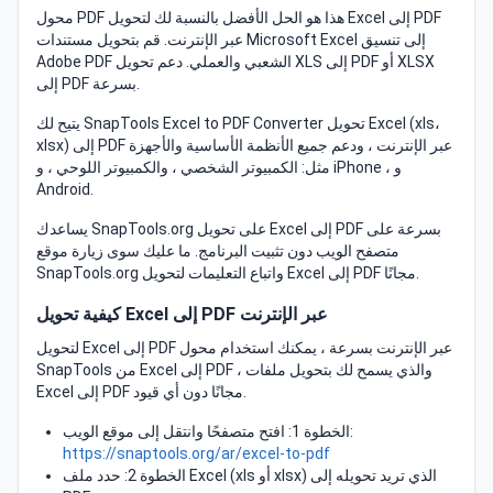
محول PDF هذا هو الحل الأفضل بالنسبة لك لتحويل Excel إلى PDF
عبر الإنترنت. قم بتحويل مستندات Microsoft Excel إلى تنسيق
Adobe PDF الشعبي والعملي. دعم تحويل XLS إلى PDF أو XLSX
إلى PDF بسرعة.
يتيح لك SnapTools Excel to PDF Converter تحويل Excel (xls،
xlsx) إلى PDF عبر الإنترنت ، ودعم جميع الأنظمة الأساسية والأجهزة
مثل: الكمبيوتر الشخصي ، والكمبيوتر اللوحي ، و iPhone ، و
Android.
يساعدك SnapTools.org على تحويل Excel إلى PDF بسرعة على
متصفح الويب دون تثبيت البرنامج. ما عليك سوى زيارة موقع
SnapTools.org واتباع التعليمات لتحويل Excel إلى PDF مجانًا.
كيفية تحويل Excel إلى PDF عبر الإنترنت
لتحويل Excel إلى PDF عبر الإنترنت بسرعة ، يمكنك استخدام محول
SnapTools من Excel إلى PDF ، والذي يسمح لك بتحويل ملفات
Excel إلى PDF مجانًا دون أي قيود.
الخطوة 1: افتح متصفحًا وانتقل إلى موقع الويب:
https://snaptools.org/ar/excel-to-pdf
الخطوة 2: حدد ملف Excel (xls أو xlsx) الذي تريد تحويله إلى