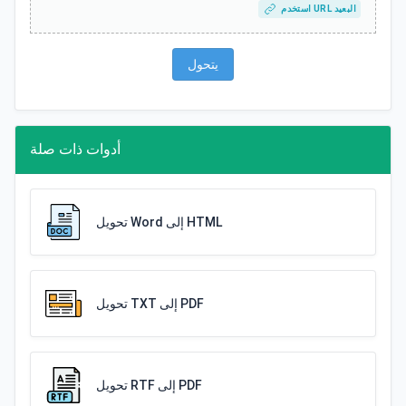
استخدم URL البعيد
يتحول
أدوات ذات صلة
تحويل Word إلى HTML
تحويل TXT إلى PDF
تحويل RTF إلى PDF