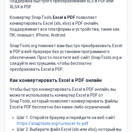
Поддержка быстрого преобразования XLS в PDF или
XLSX в PDF.
Конвертер SnapTools
Excel в PDF
позволяет
конвертировать Excel (xls, xlsx) в PDF онлайн,
поддерживает все платформы и устройства, такие как:
ПК, планшет, iPhone, Android.
SnapTools.org поможет вам быстро преобразовать Excel
в PDF в веб-браузере без установки программного
обеспечения. Просто посетите веб-сайт SnapTools.org и
следуйте инструкциям, чтобы бесплатно
преобразовать Excel в PDF.
Как конвертировать Excel в PDF онлайн
Чтобы быстро конвертировать Excel в PDF онлайн, вы
можете использовать конвертер Excel в PDF от
SnapTools, который позволяет конвертировать файлы
Excel в PDF бесплатно без каких-либо ограничений.
Шаг 1. Откройте браузер и перейдите на веб-сайт:
https://snaptools.org/ru/excel-to-pdf
Шаг 2. Выберите файл Excel (xls или xlsx), который вы