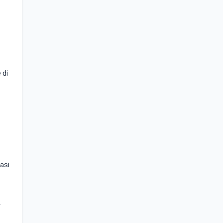
 di
iasi
.