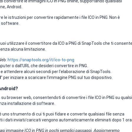
di convertire le immagini ICO in PNG online, supportando qualsiasi
ne, Android.
e le istruzioni per convertire rapidamente i file ICO in PNG. Non è
n software.
uoi utilizzare il convertitore da ICO a PNG di SnapTools che ti consente
enza alcuna limitazione.
 Web:
https://snaptools.org/it/ico-to-png
mputer o dall'URL che desideri convertire in PNG.
" e attendere alcuni secondi per l'elaborazione di SnapTools.
d
" per iniziare a scaricare l'immagine PNG sul tuo dispositivo.
Android?
su browser web, consentendoti di convertire i file ICO in PNG su quals
nza installazione di software.
è uno strumento di cui ti puoi fidare e converte qualsiasi file senza
i i dati inviati/caricati vengono automaticamente eliminati dopo 1 ora
iasi immagine ICO in PNG in pochi semplici passaggi. Aggiorneremo