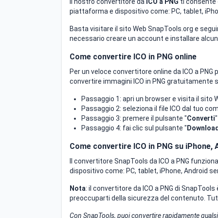
Il nostro convertitore da
ICO a PNG
ti consente 
piattaforma e dispositivo come: PC, tablet, iPho
Basta visitare il sito Web SnapTools.org e seguir
necessario creare un account e installare alcu
Come convertire ICO in PNG online
Per un veloce convertitore online da ICO a PNG p
convertire immagini ICO in PNG gratuitamente s
Passaggio 1: apri un browser e visita il sito
Passaggio 2: seleziona il file ICO dal tuo co
Passaggio 3: premere il pulsante "
Converti
Passaggio 4: fai clic sul pulsante "
Downloa
Come convertire ICO in PNG su iPhone, 
Il convertitore SnapTools da ICO a PNG funziona 
dispositivo come: PC, tablet, iPhone, Android se
Nota
: il convertitore da ICO a PNG di SnapTools 
preoccuparti della sicurezza del contenuto. Tutt
Con SnapTools, puoi convertire rapidamente quals