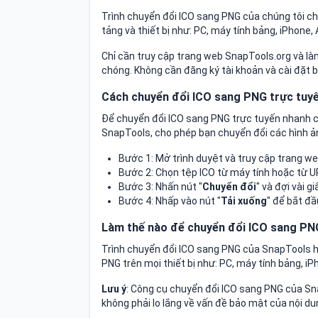
Trình chuyển đổi ICO sang PNG của chúng tôi ch
tảng và thiết bị như: PC, máy tính bảng, iPhone, 
Chỉ cần truy cập trang web SnapTools.org và 
chóng. Không cần đăng ký tài khoản và cài đặt
Cách chuyển đổi ICO sang PNG trực tuy
Để chuyển đổi ICO sang PNG trực tuyến nhanh c
SnapTools, cho phép bạn chuyển đổi các hình ản
Bước 1: Mở trình duyệt và truy cập trang w
Bước 2: Chọn tệp ICO từ máy tính hoặc từ 
Bước 3: Nhấn nút "
Chuyển đổi
" và đợi vài g
Bước 4: Nhấp vào nút "
Tải xuống
" để bắt đầ
Làm thế nào để chuyển đổi ICO sang PNG
Trình chuyển đổi ICO sang PNG của SnapTools h
PNG trên mọi thiết bị như: PC, máy tính bảng, 
Lưu ý
: Công cụ chuyển đổi ICO sang PNG của Sna
không phải lo lắng về vấn đề bảo mật của nội dun