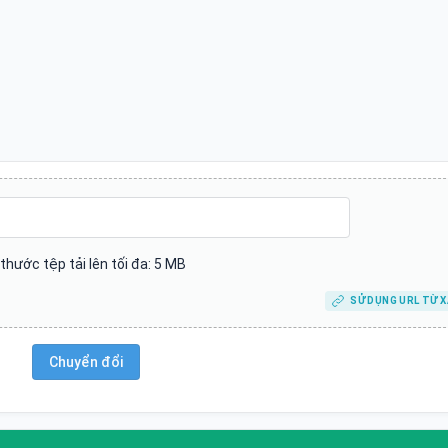
 thước tệp tải lên tối đa: 5 MB
SỬ DỤNG URL TỪ X
Chuyển đổi