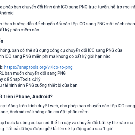
o phép bạn chuyển đổi hình ảnh ICO sang PNG trực tuyến, hỗ trợ mọi n
Android.
làm theo hướng dẫn để chuyển đổi các tệp ICO sang PNG một cách nha
 bất kỳ phần mềm nào.
ến
hóng, bạn có thể sử dụng công cụ chuyển đổi ICO sang PNG của
h ICO sang PNG miễn phí mà không có bất kỳ giới hạn nào.
eb:
https://snaptools.org/vi/ico-to-png
URL bạn muốn chuyển đổi sang PNG
iây để SnapTools xử lý
u tải hình ảnh PNG xuống thiết bị của bạn
 trên iPhone, Android?
oạt động trên trình duyệt web, cho phép bạn chuyển các tệp ICO sang
iPhone, Android mà không cần cài đặt phần mềm.
pTools là công cụ bạn có thể tin cậy và chuyển đổi bất kỳ file nào mà
g. Tất cả dữ liệu được gửi/tải lên sẽ tự động xóa sau 1 giờ.