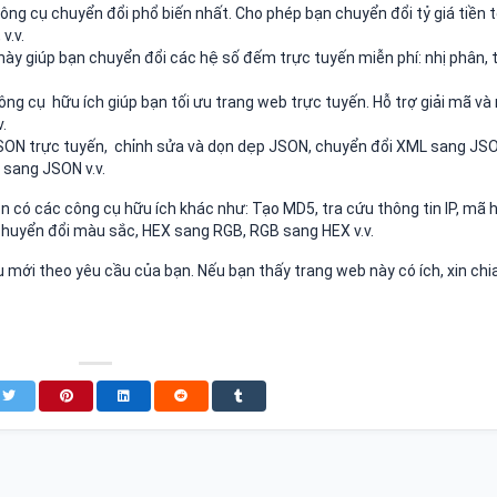
ông cụ chuyển đổi phổ biến nhất. Cho phép bạn chuyển đổi tỷ giá tiền t
v.v.
này giúp bạn chuyển đổi các hệ số đếm trực tuyến miễn phí: nhị phân, 
ông cụ hữu ích giúp bạn tối ưu trang web trực tuyến. Hỗ trợ giải mã và
.
SON trực tuyến, chỉnh sửa và dọn dẹp JSON, chuyển đổi XML sang JS
sang JSON v.v.
n có các công cụ hữu ích khác như: Tạo MD5, tra cứu thông tin IP, mã 
chuyển đổi màu sắc, HEX sang RGB, RGB sang HEX v.v.
 mới theo yêu cầu của bạn. Nếu bạn thấy trang web này có ích, xin chi