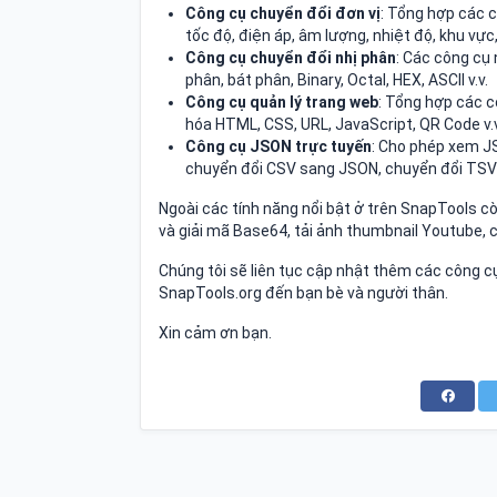
Công cụ chuyển đổi đơn vị
: Tổng hợp các c
tốc độ, điện áp, âm lượng, nhiệt độ, khu vực, 
Công cụ chuyển đổi nhị phân
: Các công cụ 
phân, bát phân, Binary, Octal, HEX, ASCII v.v.
Công cụ quản lý trang web
: Tổng hợp các c
hóa HTML, CSS, URL, JavaScript, QR Code v.v
Công cụ JSON trực tuyến
: Cho phép xem J
chuyển đổi CSV sang JSON, chuyển đổi TSV 
Ngoài các tính năng nổi bật ở trên SnapTools cò
và giải mã Base64, tải ảnh thumbnail Youtube, 
Chúng tôi sẽ liên tục cập nhật thêm các công cụ
SnapTools.org đến bạn bè và người thân.
Xin cảm ơn bạn.