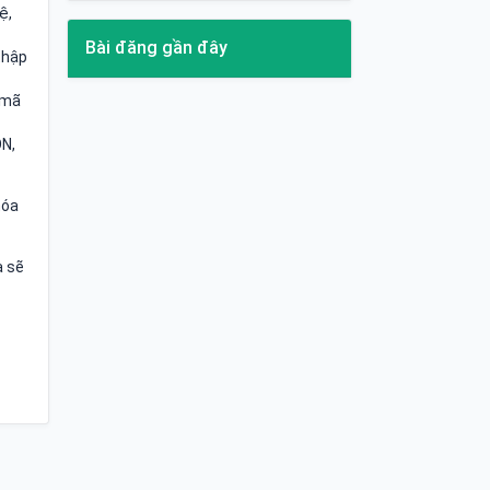
ệ,
Bài đăng gần đây
thập
 mã
ON,
hóa
a sẽ