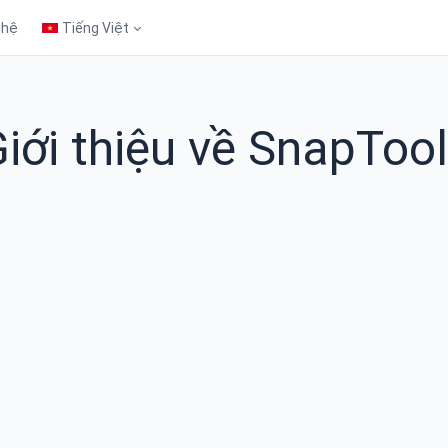
 hệ
Tiếng Việt
iới thiệu về SnapToo