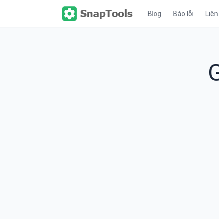
Blog
Báo lỗi
Liên
G