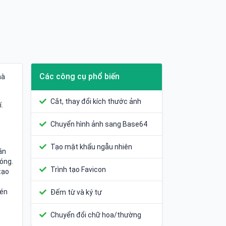
Các công cụ phổ biến
mà
Cắt, thay đổi kích thước ảnh
.
Chuyển hình ảnh sang Base64
Tạo mật khẩu ngẫu nhiên
ần
óng.
Trình tạo Favicon
tạo
Nén
Đếm từ và ký tự
Chuyển đổi chữ hoa/thường