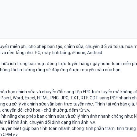
yến miễn phí, cho phép bạn tạo, chỉnh sửa, chuyển đổi và tối ưu hóa 
 và nền tảng như: PC, máy tính bảng, iPhone, Android.
t hữu ích trong các hoạt động trực tuyến hàng ngày hoàn toàn miễn phí
chúng tôi tin tưởng rằng sẽ đáp ứng được mọi yêu cầu của bạn.
phép bạn chỉnh sửa và chuyển đổi sang tệp FPD trực tuyến mà không c
Point, Word, Excel, HTML, PNG, JPG, TXT, RTF, ODT sang PDF nhanh ch
ng cụ xử lý và chỉnh sửa văn bản trực tuyến như: Trình tải văn bản giả, 
, chuyển đổi chữ hoa - chữ thường, đếm từ v.v.
tính năng cho phép bạn chỉnh sửa và xử lý hình ảnh nhanh chóng như: 
ải mã hình ảnh, chuyển đổi định dạng hình ảnh v.v.
chuyên biệt giúp bạn tính toán nhanh chóng: tính phần trăm, tính trung
h CPM v.v.