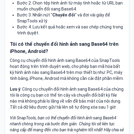
Bước 2: Chọn tệp hình ảnh từ máy tính hoặc từ URL bạn
muốn chuyển đổi sang Base64.
Bước 3: Nhấn nút "
Chuyển đổi
" và đợi vài giây để
SnapTools xử lý.
Bước 4: Lưu kết quả hoặc xem và sao chép chúng trong
trình duyệt.
Tôi có thể chuyển đổi hình ảnh sang Base64 trên
iPhone, Android?
Công cụ chuyển đổi hình ảnh sang Base64 của SnapTools
hoạt động trên trình duyệt web, cho phép bạn mã hóa bất
kỳ hình ảnh nào sang Base64 trên mọi thiết bị như: PC, máy
tính bảng, iPhone, Android mà không cần cài đặt phần mềm.
Lưu ý
: Công cụ chuyển đổi hình ảnh sang Base64 của chúng
tôi là công cụ bạn có thể tin cậy và chuyển đổi bất kỳ file
nào mà không phải lo lắng về vấn đề bảo mật của nội dung.
Tất cả dữ liệu được gửi/tải lên sẽ tự động xóa sau 1 giờ.
Với SnapTools, bạn có thể chuyển đổi hình ảnh sang Base64
nhanh chóng trong vài bước đơn giản. Chúng tôi sẽ liên tục
nâng cấp để mang đến cho bạn trải nghiệm tốt nhất! Hãy chia sẻ