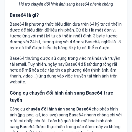
Hỗ trợ chuyển đổi hình ảnh sang base64 nhanh chóng
Base64 là gì?
Base64 là phương thức biểu diễn dựa trên 64 ký tự có thể in
được để biểu diễn dữ liệu nhị phân. Cứ 6 bit là một đơn vị,
tương ứng với một ký tự có thể in nhất định. 3 byte tương
đương với 24 bit, tương ứng với 4 đơn vị Base64, nghĩa là , 3
byte có thể được biểu thị bằng 4 ký tự có thể in được.
Base64 thường được sử dụng trong việc mã hóa và truyền
tải email. Tuy nhiên, ngày nay Base64 đã sử dụng rộng rãi
hơn: để mã hóa các tập tin đa phương tiện (hình ảnh, âm
thanh, video,…) ứng dụng vào việc truyền tải hình ảnh trên
website.
Công cụ chuyển đổi hình ảnh sang Base64 trực
tuyến
Công cụ
chuyển đổi hình ảnh sang Base64
cho phép hình
ảnh (jpg, png, gif, ico, svg) sang Base64 nhanh chóng chỉ với
một cú nhấp chuột. Toàn bộ quá trình mã hóa hình ảnh
sang Base64 được thực hiện trong các đám mây và không