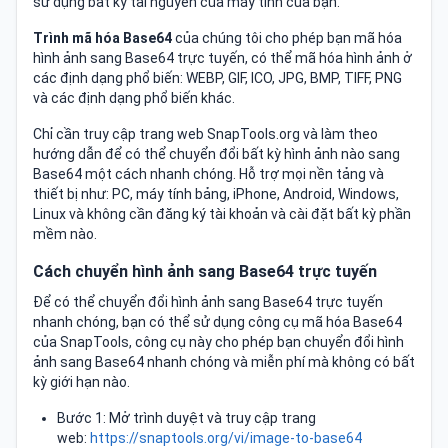
sử dụng bất kỳ tài nguyên của máy tính của bạn.
Trình mã hóa Base64
của chúng tôi cho phép bạn mã hóa
hình ảnh sang Base64 trực tuyến, có thể mã hóa hình ảnh ở
các định dạng phổ biến: WEBP, GIF, ICO, JPG, BMP, TIFF, PNG
và các định dạng phổ biến khác.
Chỉ cần truy cập trang web SnapTools.org và làm theo
hướng dẫn để có thể chuyển đổi bất kỳ hình ảnh nào sang
Base64 một cách nhanh chóng. Hỗ trợ mọi nền tảng và
thiết bị như: PC, máy tính bảng, iPhone, Android, Windows,
Linux và không cần đăng ký tài khoản và cài đặt bất kỳ phần
mềm nào.
Cách chuyển hình ảnh sang Base64 trực tuyến
Để có thể chuyển đổi hình ảnh sang Base64 trực tuyến
nhanh chóng, bạn có thể sử dụng công cụ mã hóa Base64
của SnapTools, công cụ này cho phép bạn chuyển đổi hình
ảnh sang Base64 nhanh chóng và miễn phí mà không có bất
kỳ giới hạn nào.
Bước 1: Mở trình duyệt và truy cập trang
web:
https://snaptools.org/vi/image-to-base64