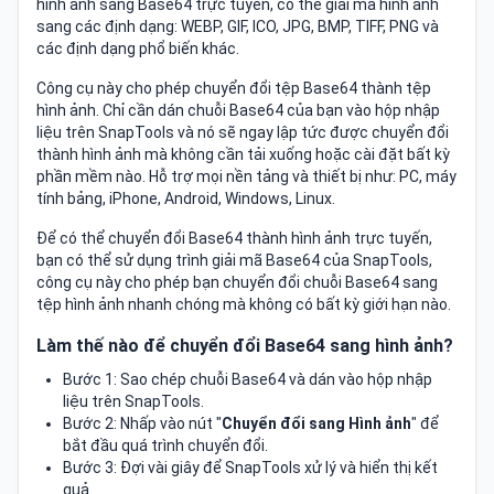
hình ảnh sang Base64 trực tuyến, có thể giải mã hình ảnh
sang các định dạng: WEBP, GIF, ICO, JPG, BMP, TIFF, PNG và
các định dạng phổ biến khác.
Công cụ này cho phép chuyển đổi tệp Base64 thành tệp
hình ảnh. Chỉ cần dán chuỗi Base64 của bạn vào hộp nhập
liệu trên SnapTools và nó sẽ ngay lập tức được chuyển đổi
thành hình ảnh mà không cần tải xuống hoặc cài đặt bất kỳ
phần mềm nào. Hỗ trợ mọi nền tảng và thiết bị như: PC, máy
tính bảng, iPhone, Android, Windows, Linux.
Để có thể chuyển đổi Base64 thành hình ảnh trực tuyến,
bạn có thể sử dụng trình giải mã Base64 của SnapTools,
công cụ này cho phép bạn chuyển đổi chuỗi Base64 sang
tệp hình ảnh nhanh chóng mà không có bất kỳ giới hạn nào.
Làm thế nào để chuyển đổi Base64 sang hình ảnh?
Bước 1: Sao chép chuỗi Base64 và dán vào hộp nhập
liệu trên SnapTools.
Bước 2: Nhấp vào nút "
Chuyển đổi sang Hình ảnh
" để
bắt đầu quá trình chuyển đổi.
Bước 3: Đợi vài giây để SnapTools xử lý và hiển thị kết
quả.