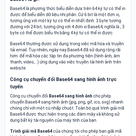
Base64 là phương thức biểu diễn dựa trên 64 ký tự có thể in
được để biểu diễn dữ liệu nhị phân. Cứ 6 bit là một đơn vị,
tương ứng với một ký tự có thể in nhất định. 3 byte tương
đương với 24 bit, tương ứng với 4 đơn vị Base64, nghĩa là , 3
byte có thể được biểu thị bằng 4 ký tự có thể in được.
Base64 thường được sử dụng trong việc mã hóa và truyền
tải email. Tuy nhiên, ngày nay Base64 đã sử dụng rộng rãi
hơn: để mã hóa các tập tin đa phương tiện (hình ảnh, âm
thanh, video,…) ứng dụng vào việc truyền tải hình ảnh trên
website.
Công cụ chuyển đổi Base64 sang hình ảnh trực
tuyến
Công cụ chuyển đổi
Base64 sang hình ảnh
cho phép
chuyển Base64 sang hình ảnh (jpg, png, gif, ico, svg) nhanh
chóng chỉ với một cú nhấp chuột. Toàn bộ quá trình giải mã
Base64 được thực hiện trong các đám mây và không sử
dụng bất kỳ tài nguyên của máy tính của bạn.
Trình giải mã Base64
của chúng tôi cho phép bạn giãi mã