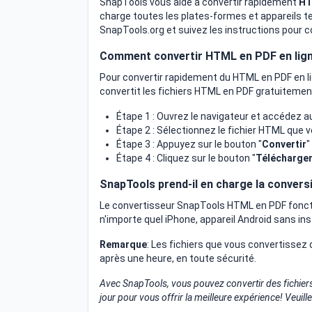
SnapTools vous aide à convertir rapidement
HT
charge toutes les plates-formes et appareils tel
SnapTools.org et suivez les instructions pour 
Comment convertir HTML en PDF en lig
Pour convertir rapidement du HTML en PDF en li
convertit les fichiers HTML en PDF gratuitemen
Étape 1 : Ouvrez le navigateur et accédez a
Étape 2 : Sélectionnez le fichier HTML que 
Étape 3 : Appuyez sur le bouton "
Convertir
"
Étape 4 : Cliquez sur le bouton "
Télécharge
SnapTools prend-il en charge la conver
Le convertisseur SnapTools HTML en PDF fonct
n'importe quel iPhone, appareil Android sans insta
Remarque
: Les fichiers que vous convertiss
après une heure, en toute sécurité.
Avec SnapTools, vous pouvez convertir des fichie
jour pour vous offrir la meilleure expérience! Veuill