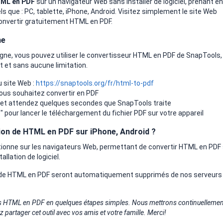
ML en PDF
sur un navigateur Web sans installer de logiciel, prenant en
s que : PC, tablette, iPhone, Android. Visitez simplement le site Web
convertir gratuitement HTML en PDF.
ne
gne, vous pouvez utiliser le convertisseur HTML en PDF de SnapTools,
t et sans aucune limitation.
u site Web :
https://snaptools.org/fr/html-to-pdf
vous souhaitez convertir en PDF
 et attendez quelques secondes que SnapTools traite
r
" pour lancer le téléchargement du fichier PDF sur votre appareil
sion de HTML en PDF sur iPhone, Android ?
ionne sur les navigateurs Web, permettant de convertir HTML en PDF 
llation de logiciel.
ez de HTML en PDF seront automatiquement supprimés de nos serveurs
rs HTML en PDF en quelques étapes simples. Nous mettrons continuellemen
ez partager cet outil avec vos amis et votre famille. Merci!