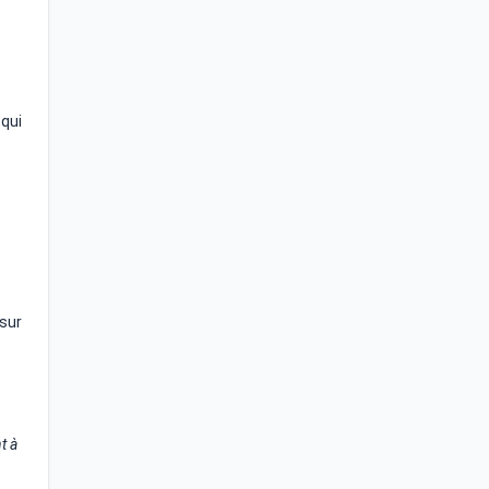
 qui
sur
t à