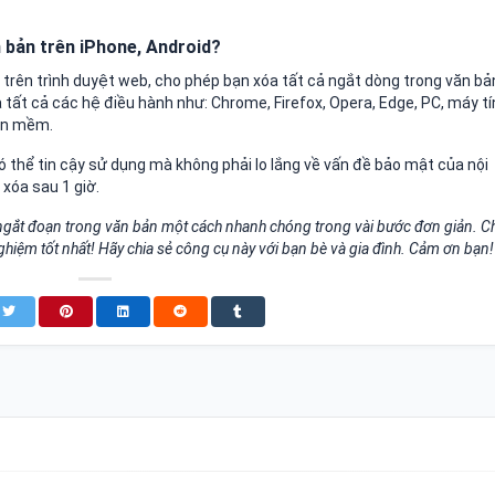
 bản trên iPhone, Android?
trên trình duyệt web, cho phép bạn xóa tất cả ngắt dòng trong văn bả
 tất cả các hệ điều hành như: Chrome, Firefox, Opera, Edge, PC, máy t
hần mềm.
ó thể tin cậy sử dụng mà không phải lo lắng về vấn đề bảo mật của nội
 xóa sau 1 giờ.
à ngắt đoạn trong văn bản một cách nhanh chóng trong vài bước đơn giản. 
ghiệm tốt nhất! Hãy chia sẻ công cụ này với bạn bè và gia đình. Cảm ơn bạn!