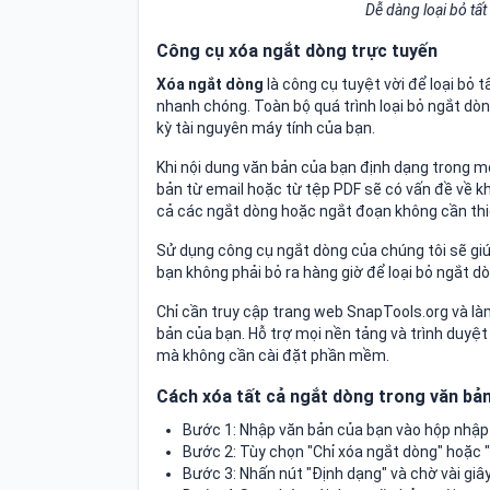
Dễ dàng loại bỏ tấ
Công cụ xóa ngắt dòng trực tuyến
Xóa ngắt dòng
là công cụ tuyệt vời để loại bỏ
nhanh chóng. Toàn bộ quá trình loại bỏ ngắt dò
kỳ tài nguyên máy tính của bạn.
Khi nội dung văn bản của bạn định dạng trong m
bản từ email hoặc từ tệp PDF sẽ có vấn đề về kh
cả các ngắt dòng hoặc ngắt đoạn không cần thiế
Sử dụng công cụ ngắt dòng của chúng tôi sẽ gi
bạn không phải bỏ ra hàng giờ để loại bỏ ngắt d
Chỉ cần truy cập trang web SnapTools.org và là
bản của bạn. Hỗ trợ mọi nền tảng và trình duyệt
mà không cần cài đặt phần mềm.
Cách xóa tất cả ngắt dòng trong văn bản
Bước 1: Nhập văn bản của bạn vào hộp nhập 
Bước 2: Tùy chọn "Chỉ xóa ngắt dòng" hoặc 
Bước 3: Nhấn nút "Định dạng" và chờ vài giâ