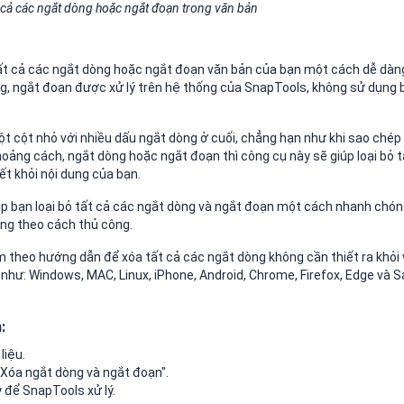
t cả các ngắt dòng hoặc ngắt đoạn trong văn bản
 tất cả các ngắt dòng hoặc ngắt đoạn văn bản của bạn một cách dễ dàn
ng, ngắt đoạn được xử lý trên hệ thống của SnapTools, không sử dụng 
ột cột nhỏ với nhiều dấu ngắt dòng ở cuối, chẳng hạn như khi sao chép
oảng cách, ngắt dòng hoặc ngắt đoạn thì công cụ này sẽ giúp loại bỏ t
t khỏi nội dung của bạn.
úp bạn loại bỏ tất cả các ngắt dòng và ngắt đoạn một cách nhanh chón
òng theo cách thủ công.
m theo hướng dẫn để xóa tất cả các ngắt dòng không cần thiết ra khỏi
 như: Windows, MAC, Linux, iPhone, Android, Chrome, Firefox, Edge và S
:
liệu.
"Xóa ngắt dòng và ngắt đoạn".
y để SnapTools xử lý.