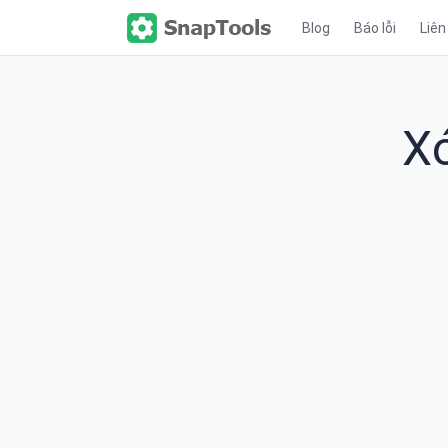
Blog
Báo lỗi
Liên
Xó