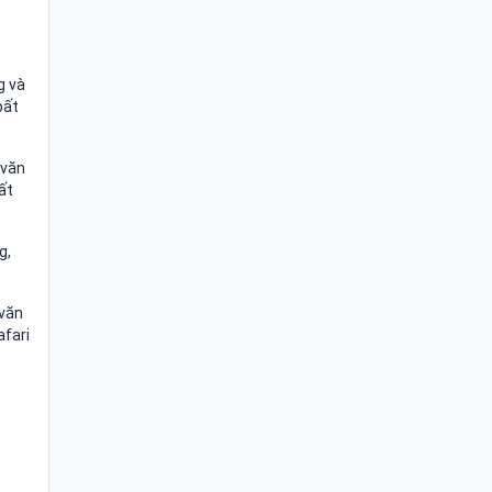
g và
bất
 văn
ất
g,
 văn
afari